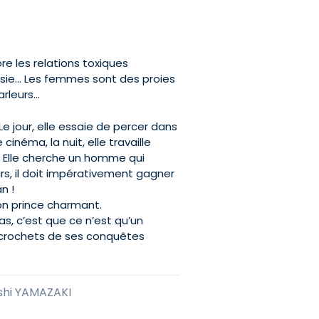
lore les relations toxiques
alousie… Les femmes sont des proies
arleurs…
Le jour, elle essaie de percer dans
cinéma, la nuit, elle travaille
. Elle cherche un homme qui
rs, il doit impérativement gagner
n !
son prince charmant.
pas, c’est que ce n’est qu’un
 crochets de ses conquêtes
shi YAMAZAKI