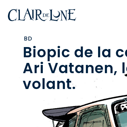
Skip
to
main
content
BD
Biopic de la c
Ari Vatanen, l
volant.