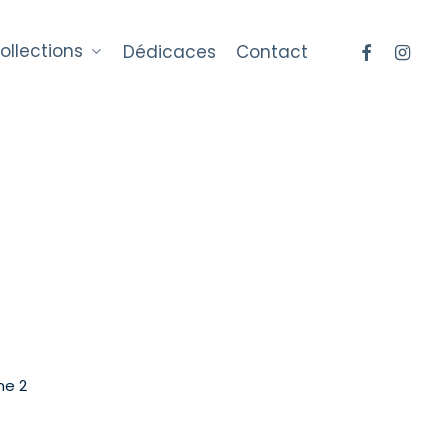
Menu
facebook
instag
ollections
Dédicaces
Contact
me 2