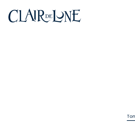
Skip
to
main
content
Tom