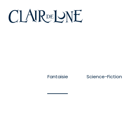
Skip
to
main
content
Fantaisie
Science-Fiction